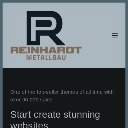
HOME
One of the top-seller themes of all time with
METALLBAU
over 90.000 sales
METALLGESTALTUNG
Start create stunning
BAUMASCHINEN-SERVICE
websites
A T E L I E R – R P