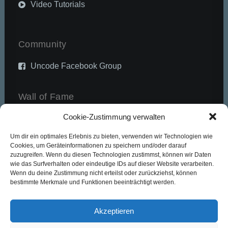
Video Tutorials
Community
Uncode Facebook Group
Wall of Fame
Cookie-Zustimmung verwalten
Customers Showcase
Um dir ein optimales Erlebnis zu bieten, verwenden wir Technologien wie
Cookies, um Geräteinformationen zu speichern und/oder darauf
Follow
zuzugreifen. Wenn du diesen Technologien zustimmst, können wir Daten
wie das Surfverhalten oder eindeutige IDs auf dieser Website verarbeiten.
Wenn du deine Zustimmung nicht erteilst oder zurückziehst, können
bestimmte Merkmale und Funktionen beeinträchtigt werden.
Akzeptieren