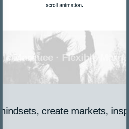
scroll animation.
DATEN UND FAKTEN
ÜBER UNS
KONTAKT
ble Marquee ·
Flexible Marqu
 mindsets, create markets, ins