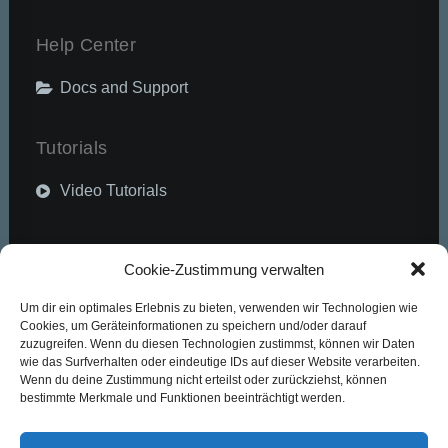
Help Center
Docs and Support
Tutorials
Video Tutorials
Community
Cookie-Zustimmung verwalten
Um dir ein optimales Erlebnis zu bieten, verwenden wir Technologien wie
Uncode Facebook Group
Cookies, um Geräteinformationen zu speichern und/oder darauf
zuzugreifen. Wenn du diesen Technologien zustimmst, können wir Daten
wie das Surfverhalten oder eindeutige IDs auf dieser Website verarbeiten.
Wall of Fame
Wenn du deine Zustimmung nicht erteilst oder zurückziehst, können
bestimmte Merkmale und Funktionen beeinträchtigt werden.
Customers Showcase