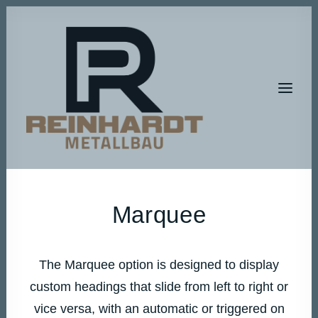
HOME
Marquee
METALLBAU
METALLGESTALTUNG
The Marquee option is designed to display
BAUMASCHINEN-SERVICE
custom headings that slide from left to right or
vice versa, with an automatic or triggered on
A T E L I E R – R P