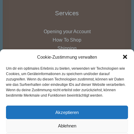
Services
Opening your Account
How To Shop
Shipping
Track your Order
Cookie-Zustimmung verwalten
Store Locator
Um dir ein optimales Erlebnis zu bieten, verwenden wir Technologien wie
Cookies, um Geräteinformationen zu speichern und/oder darauf
zuzugreifen. Wenn du diesen Technologien zustimmst, können wir Daten
Connect
wie das Surfverhalten oder eindeutige IDs auf dieser Website verarbeiten.
Wenn du deine Zustimmung nicht erteilst oder zurückziehst, können
bestimmte Merkmale und Funktionen beeinträchtigt werden.
Exceptional quality. Ethical factories. Radical
Transparency.
Akzeptieren
Ablehnen