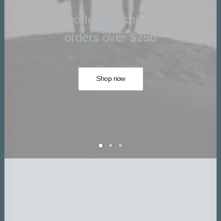
DATEN UND FAKTEN
Free worldwide shipping on
ÜBER UNS
orders over $250
KONTAKT
Shop now