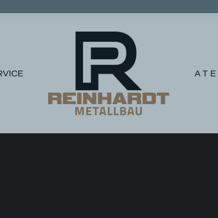
RVICE
A T E