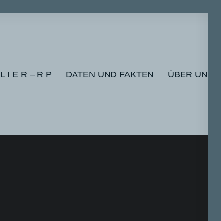
 L I E R – R P
DATEN UND FAKTEN
ÜBER UNS