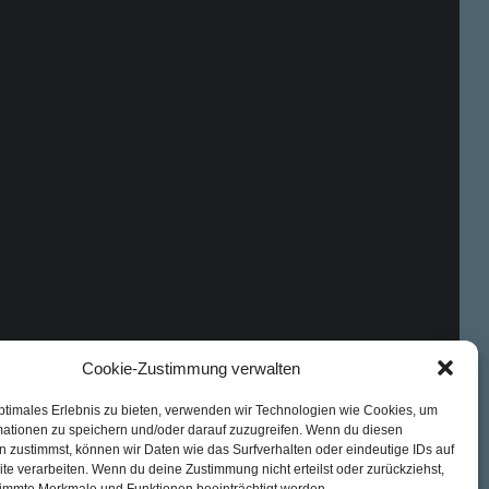
Cookie-Zustimmung verwalten
ptimales Erlebnis zu bieten, verwenden wir Technologien wie Cookies, um
mationen zu speichern und/oder darauf zuzugreifen. Wenn du diesen
 zustimmst, können wir Daten wie das Surfverhalten oder eindeutige IDs auf
te verarbeiten. Wenn du deine Zustimmung nicht erteilst oder zurückziehst,