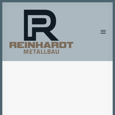
HOME
METALLBAU
METALLGESTALTUNG
BAUMASCHINEN-SERVICE
A T E L I E R – R P