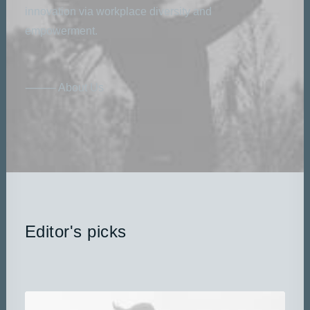
innovation via workplace diversity and
empowerment.
⸻ About Us
Editor's picks