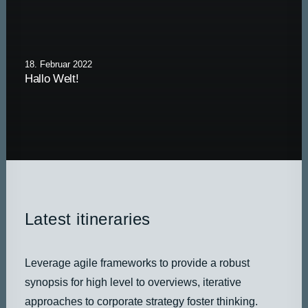
DATEN UND FAKTEN
ÜBER UNS
18. Februar 2022
KONTAKT
Hallo Welt!
Latest itineraries
Leverage agile frameworks to provide a robust
synopsis for high level to overviews, iterative
approaches to corporate strategy foster thinking.