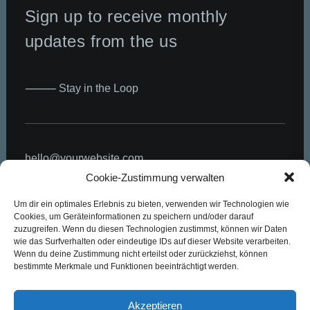
Sign up to receive monthly
updates from the us
⸻ Stay in the Loop
hello@yourwebsite.com
Cookie-Zustimmung verwalten
+(646) 245 234 98
Um dir ein optimales Erlebnis zu bieten, verwenden wir Technologien wie
Uncode Travel
Cookies, um Geräteinformationen zu speichern und/oder darauf
191 Middleville Road,
zuzugreifen. Wenn du diesen Technologien zustimmst, können wir Daten
wie das Surfverhalten oder eindeutige IDs auf dieser Website verarbeiten.
NY 10001, New York
Wenn du deine Zustimmung nicht erteilst oder zurückziehst, können
bestimmte Merkmale und Funktionen beeinträchtigt werden.
United States
Akzeptieren