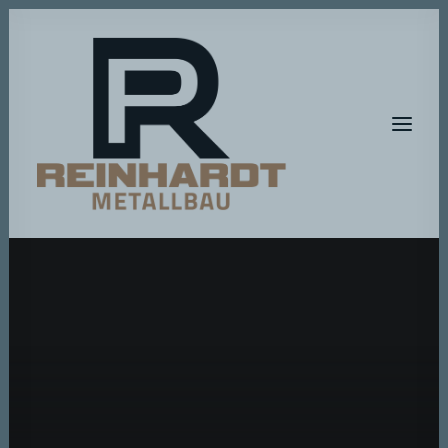
HOME
METALLBAU
METALLGESTALTUNG
BAUMASCHINEN-SERVICE
A T E L I E R – R P